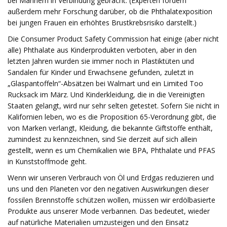
bei Männern in Verbindung gebracht. (Experten fordern
außerdem mehr Forschung darüber, ob die Phthalatexposition
bei jungen Frauen ein erhöhtes Brustkrebsrisiko darstellt.)
Die Consumer Product Safety Commission hat einige (aber nicht
alle) Phthalate aus Kinderprodukten verboten, aber in den
letzten Jahren wurden sie immer noch in Plastiktüten und
Sandalen für Kinder und Erwachsene gefunden, zuletzt in
„Glaspantoffeln“-Absätzen bei Walmart und ein Limited Too
Rucksack im März. Und Kinderkleidung, die in die Vereinigten
Staaten gelangt, wird nur sehr selten getestet. Sofern Sie nicht in
Kalifornien leben, wo es die Proposition 65-Verordnung gibt, die
von Marken verlangt, Kleidung, die bekannte Giftstoffe enthält,
zumindest zu kennzeichnen, sind Sie derzeit auf sich allein
gestellt, wenn es um Chemikalien wie BPA, Phthalate und PFAS
in Kunststoffmode geht.
Wenn wir unseren Verbrauch von Öl und Erdgas reduzieren und
uns und den Planeten vor den negativen Auswirkungen dieser
fossilen Brennstoffe schützen wollen, müssen wir erdölbasierte
Produkte aus unserer Mode verbannen. Das bedeutet, wieder
auf natürliche Materialien umzusteigen und den Einsatz