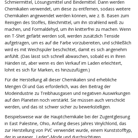
Schmiermittel, Lösungsmittel und Bindemittel. Dann werden
Chemikalien verwendet, um diese zu entfernen, sodass weitere
Chemikalien angewendet werden können, wie z. B. Basen zum
Reinigen des Stoffes, Bleichmittel, um ihn strahlend weiß zu
machen, und Formaldehyd, um ihn knitterfrei zu machen. Wenn
ein T-Shirt gefärbt werden soll, werden zusätzlich Tenside
aufgetragen, um es auf die Farbe vorzubereiten, und schließlich
wird es mit Weichspüler beschichtet, damit es sich angenehm
anfühlt. (Das lässt sich schnell abwaschen, sobald es in Ihren
Händen ist, aber wenn es den Verkauf im Laden erleichtert,
lohnt es sich für Marken, es hinzuzufügen.)
Für die Herstellung all dieser Chemikalien sind erhebliche
Mengen Öl und Gas erforderlich, was den Beitrag der
Modeindustrie zu Treibhausgasen und negativen Auswirkungen
auf den Planeten noch verstärkt. Sie müssen auch verschickt
werden, und das ist schwer sicher zu bewerkstelligen.
Beispielsweise war die Hauptchemikalie bei der Zugentgleisung
in East Palestine, Ohio, Anfang dieses Jahres Vinylchlorid, das
zur Herstellung von PVC verwendet wurde, einem Kunststofftyp,
der in veganer „Leder“-Mode und durchsichtigen