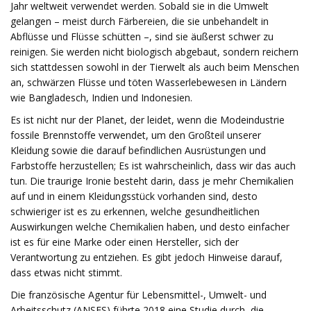
Jahr weltweit verwendet werden. Sobald sie in die Umwelt
gelangen – meist durch Färbereien, die sie unbehandelt in
Abflüsse und Flüsse schütten –, sind sie äußerst schwer zu
reinigen. Sie werden nicht biologisch abgebaut, sondern reichern
sich stattdessen sowohl in der Tierwelt als auch beim Menschen
an, schwärzen Flüsse und töten Wasserlebewesen in Ländern
wie Bangladesch, Indien und Indonesien.
Es ist nicht nur der Planet, der leidet, wenn die Modeindustrie
fossile Brennstoffe verwendet, um den Großteil unserer
Kleidung sowie die darauf befindlichen Ausrüstungen und
Farbstoffe herzustellen; Es ist wahrscheinlich, dass wir das auch
tun. Die traurige Ironie besteht darin, dass je mehr Chemikalien
auf und in einem Kleidungsstück vorhanden sind, desto
schwieriger ist es zu erkennen, welche gesundheitlichen
Auswirkungen welche Chemikalien haben, und desto einfacher
ist es für eine Marke oder einen Hersteller, sich der
Verantwortung zu entziehen. Es gibt jedoch Hinweise darauf,
dass etwas nicht stimmt.
Die französische Agentur für Lebensmittel-, Umwelt- und
Arbeitsschutz (ANSES) führte 2018 eine Studie durch, die