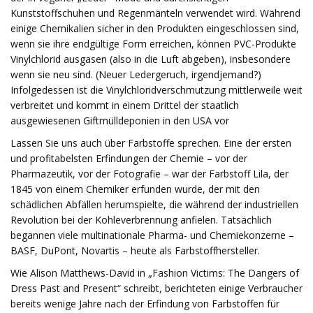
Kunststoffschuhen und Regenmänteln verwendet wird. Während
einige Chemikalien sicher in den Produkten eingeschlossen sind,
wenn sie ihre endgültige Form erreichen, können PVC-Produkte
Vinylchlorid ausgasen (also in die Luft abgeben), insbesondere
wenn sie neu sind. (Neuer Ledergeruch, irgendjemand?)
Infolgedessen ist die Vinylchloridverschmutzung mittlerweile weit
verbreitet und kommt in einem Drittel der staatlich
ausgewiesenen Giftmülldeponien in den USA vor
Lassen Sie uns auch über Farbstoffe sprechen. Eine der ersten
und profitabelsten Erfindungen der Chemie – vor der
Pharmazeutik, vor der Fotografie – war der Farbstoff Lila, der
1845 von einem Chemiker erfunden wurde, der mit den
schädlichen Abfällen herumspielte, die während der industriellen
Revolution bei der Kohleverbrennung anfielen. Tatsächlich
begannen viele multinationale Pharma- und Chemiekonzerne –
BASF, DuPont, Novartis – heute als Farbstoffhersteller.
Wie Alison Matthews-David in „Fashion Victims: The Dangers of
Dress Past and Present“ schreibt, berichteten einige Verbraucher
bereits wenige Jahre nach der Erfindung von Farbstoffen für