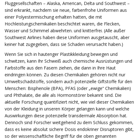
Fluggesellschaften – Alaska, American, Delta und Southwest –
sind erkrankt, nachdem sie neue, farbenfrohe Uniformen aus
einer Polyestermischung erhalten hatten, die mit
Hochleistungschemikalien beschichtet waren, die Flecken,
Wasser und Schimmel abwehrten. und knitterfrei. (Alle außer
Southwest Airlines haben diese Uniformen ausgetauscht, aber
keiner hat zugegeben, dass sie Schaden verursacht haben.)
Wenn Sie sich in hautenger Plastikkleidung bewegen und
schwitzen, kann Ihr Schweiß auch chemische Ausrüstungen und
Farbstoffe aus den Fasern ziehen, die dann in Ihre Haut
eindringen können. Zu diesen Chemikalien gehören nicht nur
Umweltschadstoffe, sondern auch potenzielle Giftstoffe für den
Menschen: Bisphenole (BPA), PFAS (oder „ewige“ Chemikalien)
und Phthalate, die alle als Hormonstörer bekannt sind. Die
aktuelle Forschung quantifiziert nicht, wie viel dieser Chemikalien
von der Kleidung in unseren Körper gelangen kann und welche
Auswirkungen diese potenzielle transdermale Absorption hat.
Dennoch sind Forscher weitgehend zu dem Schluss gekommen,
dass es keine absolut sichere Dosis endokriner Disruptoren gibt,
so der wissenschaftliche Begriff für die oben genannten