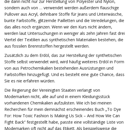
die dann nicht nur zur Herstellung von Polyester und Nylon,
sondern auch von … verwendet werden außerdem flauschige
Pullover aus Acryl, dehnbare Stoffe für Jeans und Unterwäsche,
bunte Farbstoffe, glitzernde Pailletten und die Veredelungen, die
das alles noch ergänzen. Wenn wir den Kurs nicht ändern,
werden laut Untersuchungen in weniger als zehn Jahren fast drei
Viertel der Textilien aus synthetischen Materialien bestehen, die
aus fossilen Brennstoffen hergestellt werden.
Zusätzlich zu dem Erdöl, das zur Herstellung der synthetischen
Stoffe selbst verwendet wird, wird häufig weiteres Erdöl in Form
von aus Petrochemikalien bestehenden Ausrüstungen und
Farbstoffen hinzugefügt. Und es besteht eine gute Chance, dass
Sie es nie erfahren würden.
Die Regierung der Vereinigten Staaten verlangt von
Modemarken nicht, alle auf und in einem Kleidungsstück
vorhandenen Chemikalien aufzulisten. Wie ich bei meinen
Recherchen für mein demnächst erscheinendes Buch „To Dye
For: How Toxic Fashion Is Making Us Sick – And How We Can
Fight Back“ festgestellt habe, passte eine vollständige Liste von
Modemarken oft nicht auf das Etikett. Als beispielsweise die